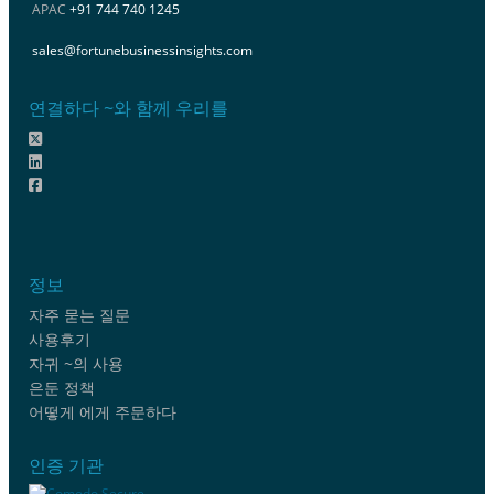
APAC
+91 744 740 1245
sales@fortunebusinessinsights.com
연결하다 ~와 함께 우리를
정보
자주 묻는 질문
사용후기
자귀 ~의 사용
은둔 정책
어떻게 에게 주문하다
인증 기관