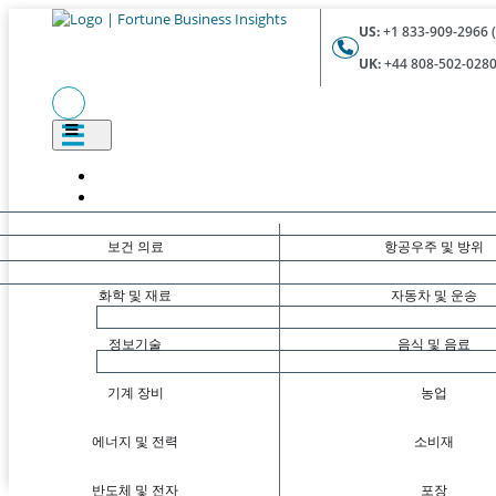
US:
+1 833-909-2966 (
UK:
+44 808-502-0280 
보건 의료
항공우주 및 방위
화학 및 재료
자동차 및 운송
정보기술
음식 및 음료
기계 장비
농업
에너지 및 전력
소비재
반도체 및 전자
포장