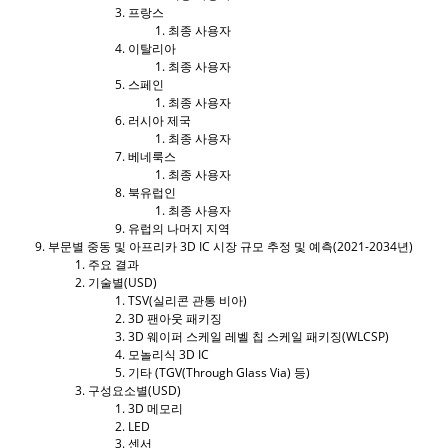
프랑스
최종 사용자
이탈리아
최종 사용자
스페인
최종 사용자
러시아 제국
최종 사용자
베네룩스
최종 사용자
북유럽인
최종 사용자
유럽의 나머지 지역
부문별 중동 및 아프리카 3D IC 시장 규모 추정 및 예측(2021-2034년)
주요 결과
기술별(USD)
TSV(실리콘 관통 비아)
3D 팬아웃 패키징
3D 웨이퍼 스케일 레벨 칩 스케일 패키징(WLCSP)
모놀리식 3D IC
기타 (TGV(Through Glass Via) 등)
구성요소별(USD)
3D 메모리
LED
센서