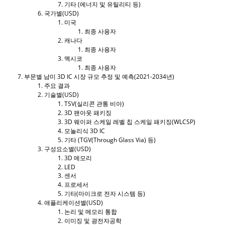
기타 (에너지 및 유틸리티 등)
국가별(USD)
미국
최종 사용자
캐나다
최종 사용자
멕시코
최종 사용자
부문별 남미 3D IC 시장 규모 추정 및 예측(2021-2034년)
주요 결과
기술별(USD)
TSV(실리콘 관통 비아)
3D 팬아웃 패키징
3D 웨이퍼 스케일 레벨 칩 스케일 패키징(WLCSP)
모놀리식 3D IC
기타 (TGV(Through Glass Via) 등)
구성요소별(USD)
3D 메모리
LED
센서
프로세서
기타(마이크로 전자 시스템 등)
애플리케이션별(USD)
논리 및 메모리 통합
이미징 및 광전자공학