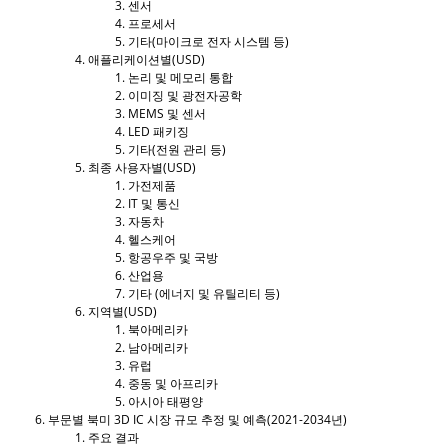
센서
프로세서
기타(마이크로 전자 시스템 등)
애플리케이션별(USD)
논리 및 메모리 통합
이미징 및 광전자공학
MEMS 및 센서
LED 패키징
기타(전원 관리 등)
최종 사용자별(USD)
가전제품
IT 및 통신
자동차
헬스케어
항공우주 및 국방
산업용
기타 (에너지 및 유틸리티 등)
지역별(USD)
북아메리카
남아메리카
유럽
중동 및 아프리카
아시아 태평양
부문별 북미 3D IC 시장 규모 추정 및 예측(2021-2034년)
주요 결과