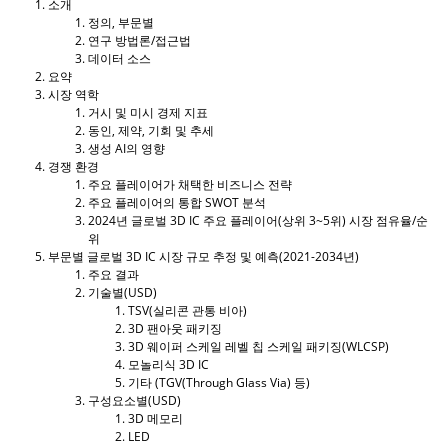
소개
정의, 부문별
연구 방법론/접근법
데이터 소스
요약
시장 역학
거시 및 미시 경제 지표
동인, 제약, 기회 및 추세
생성 AI의 영향
경쟁 환경
주요 플레이어가 채택한 비즈니스 전략
주요 플레이어의 통합 SWOT 분석
2024년 글로벌 3D IC 주요 플레이어(상위 3~5위) 시장 점유율/순
위
부문별 글로벌 3D IC 시장 규모 추정 및 예측(2021-2034년)
주요 결과
기술별(USD)
TSV(실리콘 관통 비아)
3D 팬아웃 패키징
3D 웨이퍼 스케일 레벨 칩 스케일 패키징(WLCSP)
모놀리식 3D IC
기타 (TGV(Through Glass Via) 등)
구성요소별(USD)
3D 메모리
LED