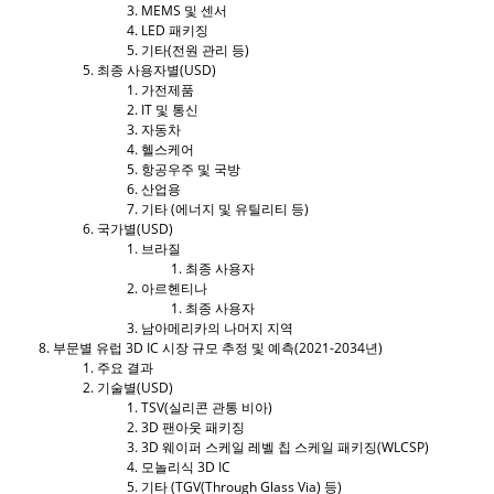
MEMS 및 센서
LED 패키징
기타(전원 관리 등)
최종 사용자별(USD)
가전제품
IT 및 통신
자동차
헬스케어
항공우주 및 국방
산업용
기타 (에너지 및 유틸리티 등)
국가별(USD)
브라질
최종 사용자
아르헨티나
최종 사용자
남아메리카의 나머지 지역
부문별 유럽 3D IC 시장 규모 추정 및 예측(2021-2034년)
주요 결과
기술별(USD)
TSV(실리콘 관통 비아)
3D 팬아웃 패키징
3D 웨이퍼 스케일 레벨 칩 스케일 패키징(WLCSP)
모놀리식 3D IC
기타 (TGV(Through Glass Via) 등)