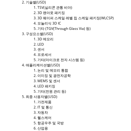
기술별(USD)
TSV(실리콘 관통 비아)
3D 팬아웃 패키징
3D 웨이퍼 스케일 레벨 칩 스케일 패키징(WLCSP)
모놀리식 3D IC
기타 (TGV(Through Glass Via) 등)
구성요소별(USD)
3D 메모리
LED
센서
프로세서
기타(마이크로 전자 시스템 등)
애플리케이션별(USD)
논리 및 메모리 통합
이미징 및 광전자공학
MEMS 및 센서
LED 패키징
기타(전원 관리 등)
최종 사용자별(USD)
가전제품
IT 및 통신
자동차
헬스케어
항공우주 및 국방
산업용