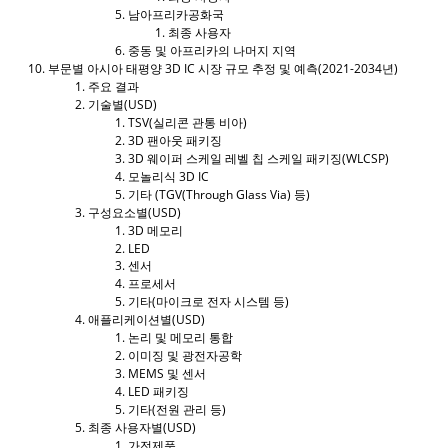
남아프리카공화국
최종 사용자
중동 및 아프리카의 나머지 지역
부문별 아시아 태평양 3D IC 시장 규모 추정 및 예측(2021-2034년)
주요 결과
기술별(USD)
TSV(실리콘 관통 비아)
3D 팬아웃 패키징
3D 웨이퍼 스케일 레벨 칩 스케일 패키징(WLCSP)
모놀리식 3D IC
기타 (TGV(Through Glass Via) 등)
구성요소별(USD)
3D 메모리
LED
센서
프로세서
기타(마이크로 전자 시스템 등)
애플리케이션별(USD)
논리 및 메모리 통합
이미징 및 광전자공학
MEMS 및 센서
LED 패키징
기타(전원 관리 등)
최종 사용자별(USD)
가전제품