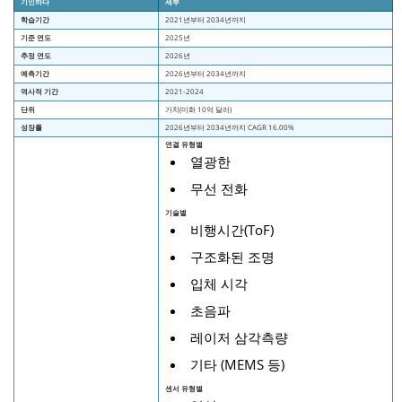
기인하다
세부
학습기간
2021년부터 2034년까지
기준 연도
2025년
추정 연도
2026년
예측기간
2026년부터 2034년까지
역사적 기간
2021-2024
단위
가치(미화 10억 달러)
성장률
2026년부터 2034년까지 CAGR 16.00%
연결 유형별
열광한
무선 전화
기술별
비행시간(ToF)
구조화된 조명
입체 시각
초음파
레이저 삼각측량
기타 (MEMS 등)
센서 유형별