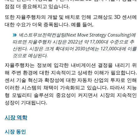
의 23.40%를 차지했으며,
16억 2천만 달러에 이를 것
점점 더 중요해지고 있습니다.
2026년에는 18억 5천만 달
으로 예상됩니다.
러에 이를 것으로 예상됩니
또한 자율주행차의 개발 및 배치로 인해 고해상도 3D 센서에
다.
대한 수요가 더욱 증폭됩니다. 예를 들어,
넥스트무브전략컨설팅(Next Move Strategy Consulting)에
일본
따르면 자율주행차 시장은 2022년 약 17,000대 수준으로 추
시장은 자동차 및 전자 애플
산된다. 시장은 크게 확대되어 2030년에는 127,000대에 이를
리케이션의 성장에 힘입어
것으로 예상된다.
2026년에 4억 3천만 달러에
자율주행차는 정보에 입각한 내비게이션 결정을 내리기 위
이를 것으로 예상됩니다.
해 주변 환경에 대한 지속적이고 상세한 이해가 필요합니다.
센서 기술 혁신과 확장성에 대한 자동차 산업의 투자로 인해
이러한 시스템의 채택이 가속화되고 있습니다. 따라서 지능
형 모빌리티 솔루션의 중요성이 커지면서 시장의 지속적인
성장이 기대됩니다.
시장 역학
시장 동인