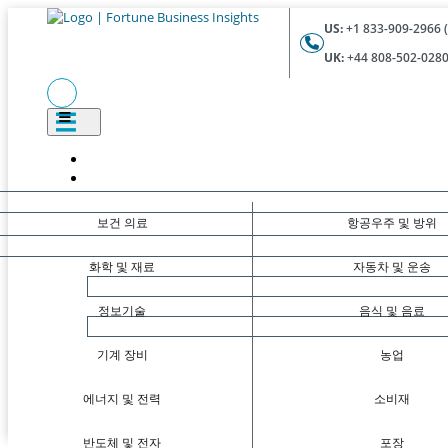
US:
+1 833-909-2966 (
UK:
+44 808-502-0280 
보건 의료
항공우주 및 방위
화학 및 재료
자동차 및 운송
정보기술
음식 및 음료
기계 장비
농업
에너지 및 전력
소비재
반도체 및 전자
포장