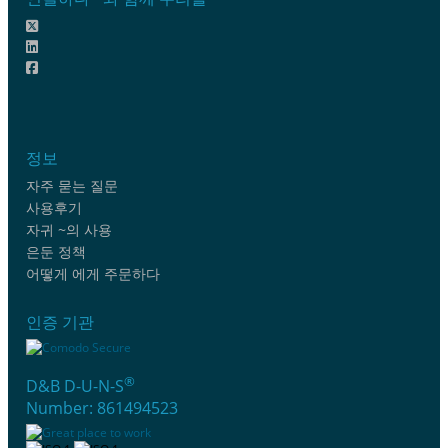
정보
자주 묻는 질문
사용후기
자귀 ~의 사용
은둔 정책
어떻게 에게 주문하다
인증 기관
®
D&B D-U-N-S
Number: 861494523