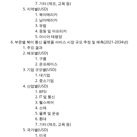
기타 (제조, 교육 등)
지역별(USD)
북아메리카
남아메리카
유럽
중동 및 아프리카
아시아 태평양
부문별 북미 통신 플랫폼 서비스 시장 규모 추정 및 예측(2021-2034년)
주요 결과
배포별(USD)
구름
온프레미스
기업 규모별(USD)
대기업
중소기업
산업별(USD)
BFSI
IT 및 통신
헬스케어
소매
물류 및 운송
환대
기타 (제조, 교육 등)
국가별(USD)
미국