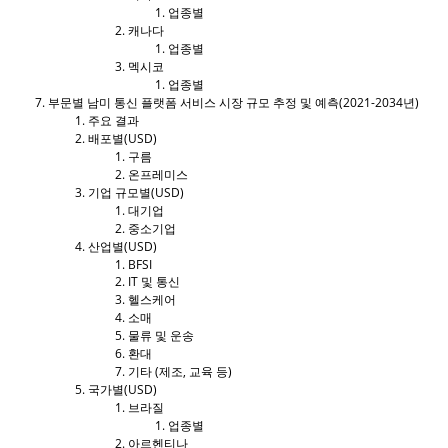
업종별
캐나다
업종별
멕시코
업종별
부문별 남미 통신 플랫폼 서비스 시장 규모 추정 및 예측(2021-2034년)
주요 결과
배포별(USD)
구름
온프레미스
기업 규모별(USD)
대기업
중소기업
산업별(USD)
BFSI
IT 및 통신
헬스케어
소매
물류 및 운송
환대
기타 (제조, 교육 등)
국가별(USD)
브라질
업종별
아르헨티나