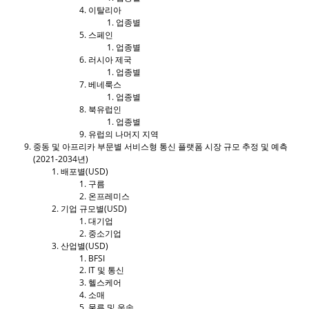
이탈리아
업종별
스페인
업종별
러시아 제국
업종별
베네룩스
업종별
북유럽인
업종별
유럽의 나머지 지역
중동 및 아프리카 부문별 서비스형 통신 플랫폼 시장 규모 추정 및 예측
(2021-2034년)
배포별(USD)
구름
온프레미스
기업 규모별(USD)
대기업
중소기업
산업별(USD)
BFSI
IT 및 통신
헬스케어
소매
물류 및 운송