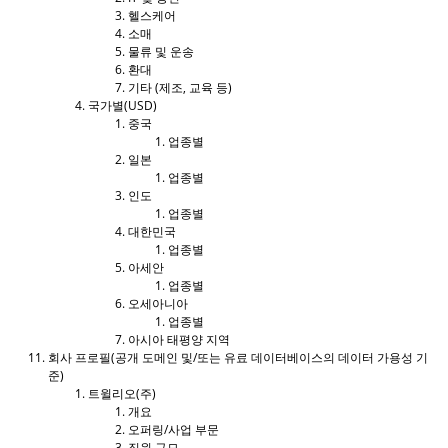
헬스케어
소매
물류 및 운송
환대
기타 (제조, 교육 등)
국가별(USD)
중국
업종별
일본
업종별
인도
업종별
대한민국
업종별
아세안
업종별
오세아니아
업종별
아시아 태평양 지역
회사 프로필(공개 도메인 및/또는 유료 데이터베이스의 데이터 가용성 기
준)
트윌리오(주)
개요
오퍼링/사업 부문
직원 규모