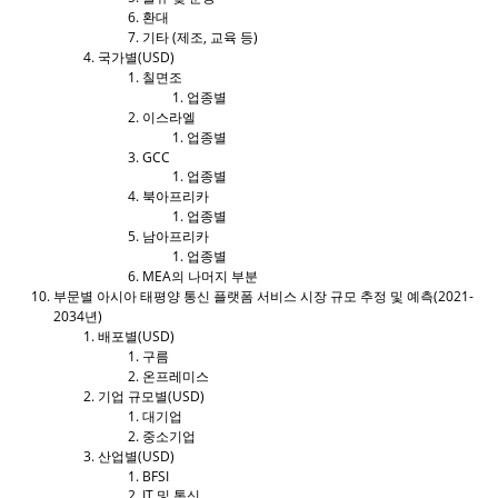
환대
기타 (제조, 교육 등)
국가별(USD)
칠면조
업종별
이스라엘
업종별
GCC
업종별
북아프리카
업종별
남아프리카
업종별
MEA의 나머지 부분
부문별 아시아 태평양 통신 플랫폼 서비스 시장 규모 추정 및 예측(2021-
2034년)
배포별(USD)
구름
온프레미스
기업 규모별(USD)
대기업
중소기업
산업별(USD)
BFSI
IT 및 통신