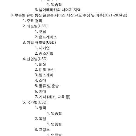
업종별
남아메리카의 나머지 지역
부문별 유럽 통신 플랫폼 서비스 시장 규모 추정 및 예측(2021-2034년)
주요 결과
배포별(USD)
구름
온프레미스
기업 규모별(USD)
대기업
중소기업
산업별(USD)
BFSI
IT 및 통신
헬스케어
소매
물류 및 운송
환대
기타 (제조, 교육 등)
국가별(USD)
영국
업종별
독일
업종별
프랑스
업종별