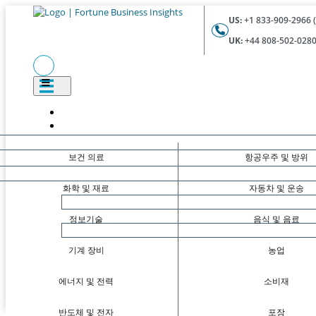
US:
+1 833-909-2966 (
UK:
+44 808-502-0280 
보건 의료
항공우주 및 방위
화학 및 재료
자동차 및 운송
정보기술
음식 및 음료
기계 장비
농업
에너지 및 전력
소비재
반도체 및 전자
포장