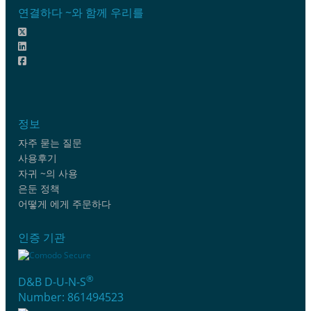
연결하다 ~와 함께 우리를
정보
자주 묻는 질문
사용후기
자귀 ~의 사용
은둔 정책
어떻게 에게 주문하다
인증 기관
®
D&B D-U-N-S
Number: 861494523