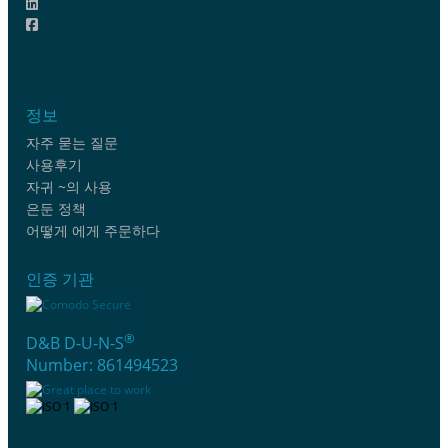
정보
자주 묻는 질문
사용후기
자귀 ~의 사용
은둔 정책
어떻게 에게 주문하다
인증 기관
®
D&B D-U-N-S
Number: 861494523