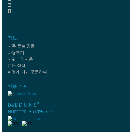
정보
자주 묻는 질문
사용후기
자귀 ~의 사용
은둔 정책
어떻게 에게 주문하다
인증 기관
®
D&B D-U-N-S
Number: 861494523