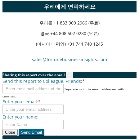
우리에게 연락하세요
우리를
+1 833 909 2966 (무료)
영국
+44 808 502 0280 (무료)
(아시아 태평양) +91 744 740 1245
sales@fortunebusinessinsights.com
Sharing this report over the email
×
Send this report to Colleague, Friends:
*
Separate multiple email addresses with
commas.
Enter your email:
*
Enter your name:
Close
Send Email