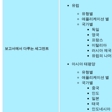
유럽
유형별
애플리케이션 별
국가별
독일
영국
프랑스
이탈리아
보고서에서 다루는 세그먼트
러시아 제국
유럽의 나머
아시아 태평양
유형별
애플리케이션 별
국가별
중국
인도
일본
태국
인도네시아