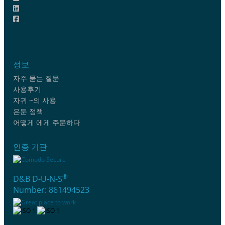
정보
자주 묻는 질문
사용후기
자귀 ~의 사용
은둔 정책
어떻게 에게 주문하다
인증 기관
®
D&B D-U-N-S
Number: 861494523