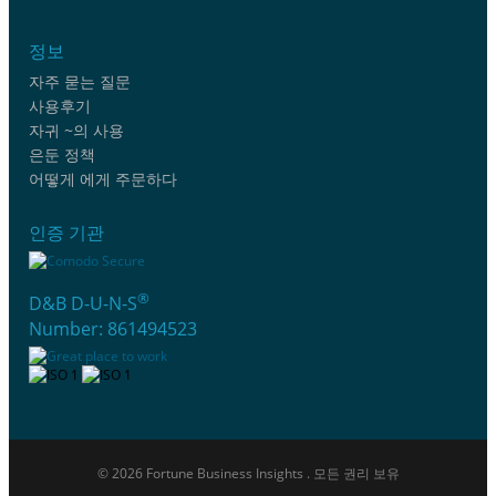
정보
자주 묻는 질문
사용후기
자귀 ~의 사용
은둔 정책
어떻게 에게 주문하다
인증 기관
®
D&B D-U-N-S
Number: 861494523
© 2026 Fortune Business Insights . 모든 권리 보유