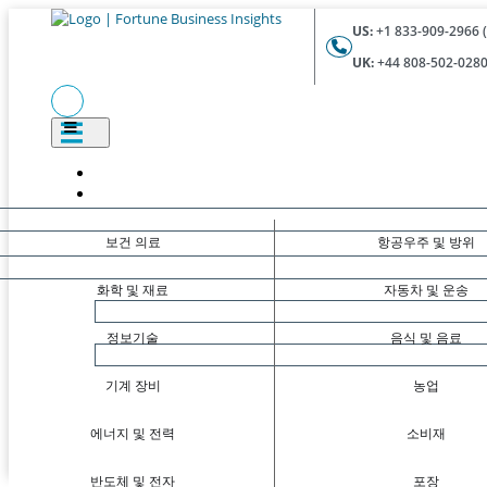
US:
+1 833-909-2966 (
UK:
+44 808-502-0280 
보건 의료
항공우주 및 방위
화학 및 재료
자동차 및 운송
정보기술
음식 및 음료
기계 장비
농업
에너지 및 전력
소비재
반도체 및 전자
포장