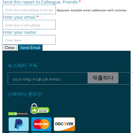
Send this report to Colleague, Friends:
*
Separate multiple email addresses with commas.
Enter your email:
*
Enter your name:
Close
Send Email
뉴스레터 구독
제출하다
신뢰하다 온라인