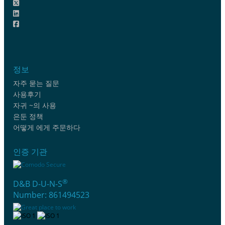
정보
자주 묻는 질문
사용후기
자귀 ~의 사용
은둔 정책
어떻게 에게 주문하다
인증 기관
®
D&B D-U-N-S
Number: 861494523