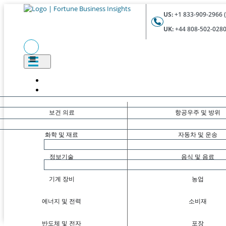
US:
+1 833-909-2966 (
UK:
+44 808-502-0280 
보건 의료
항공우주 및 방위
화학 및 재료
자동차 및 운송
정보기술
음식 및 음료
기계 장비
농업
에너지 및 전력
소비재
반도체 및 전자
포장