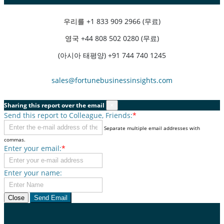
우리를
+1 833 909 2966 (무료)
영국
+44 808 502 0280 (무료)
(아시아 태평양) +91 744 740 1245
sales@fortunebusinessinsights.com
Sharing this report over the email
×
Send this report to Colleague, Friends:
*
Separate multiple email addresses with
commas.
Enter your email:
*
Enter your name:
Close
Send Email