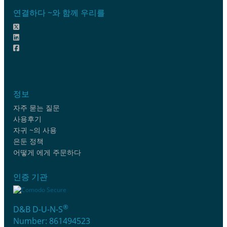
연결하다 ~와 함께 우리를
정보
자주 묻는 질문
사용후기
자귀 ~의 사용
은둔 정책
어떻게 에게 주문하다
인증 기관
®
D&B D-U-N-S
Number: 861494523