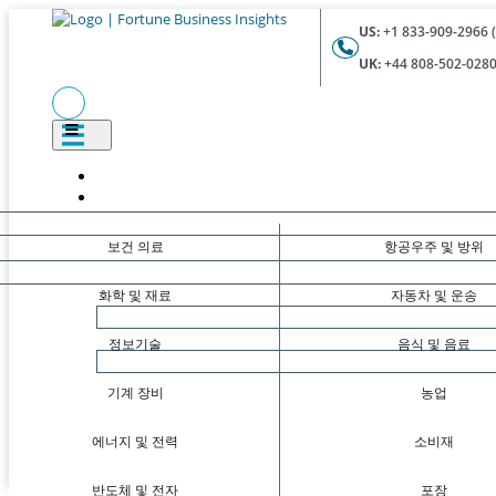
US:
+1 833-909-2966 (
UK:
+44 808-502-0280 
보건 의료
항공우주 및 방위
화학 및 재료
자동차 및 운송
정보기술
음식 및 음료
기계 장비
농업
에너지 및 전력
소비재
반도체 및 전자
포장