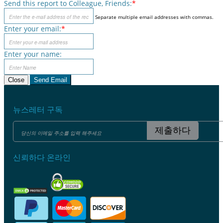
Send this report to Colleague, Friends:
*
Separate multiple email addresses with commas.
Enter your email:
*
Enter your name:
Close
Send Email
뉴스레터 구독
제출하다
신뢰하다 온라인