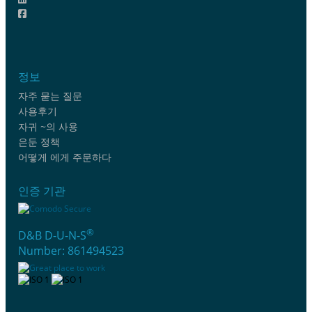
정보
자주 묻는 질문
사용후기
자귀 ~의 사용
은둔 정책
어떻게 에게 주문하다
인증 기관
®
D&B D-U-N-S
Number: 861494523