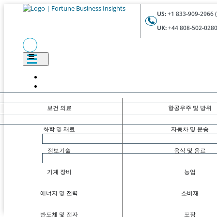
US:
+1 833-909-2966 (
UK:
+44 808-502-0280 
보건 의료
항공우주 및 방위
화학 및 재료
자동차 및 운송
정보기술
음식 및 음료
기계 장비
농업
에너지 및 전력
소비재
반도체 및 전자
포장