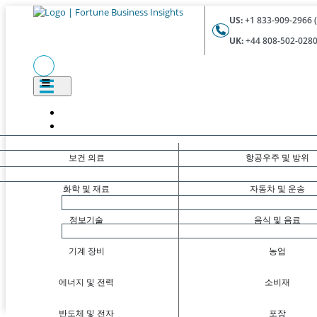
US:
+1 833-909-2966 (
UK:
+44 808-502-0280 
보건 의료
항공우주 및 방위
화학 및 재료
자동차 및 운송
정보기술
음식 및 음료
기계 장비
농업
에너지 및 전력
소비재
반도체 및 전자
포장