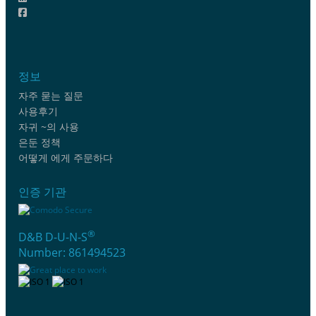
정보
자주 묻는 질문
사용후기
자귀 ~의 사용
은둔 정책
어떻게 에게 주문하다
인증 기관
®
D&B D-U-N-S
Number: 861494523