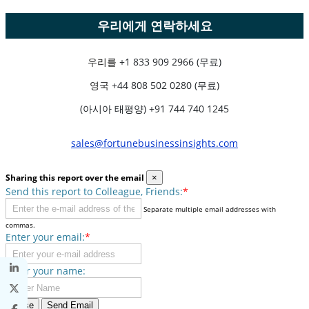
우리에게 연락하세요
우리를
+1 833 909 2966 (무료)
영국
+44 808 502 0280 (무료)
(아시아 태평양) +91 744 740 1245
sales@fortunebusinessinsights.com
Sharing this report over the email
×
Send this report to Colleague, Friends:
*
Separate multiple email addresses with
commas.
Enter your email:
*
Enter your name:
Close
Send Email