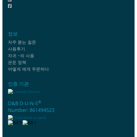
정보
자주 묻는 질문
사용후기
자귀 ~의 사용
은둔 정책
어떻게 에게 주문하다
인증 기관
®
D&B D-U-N-S
Number: 861494523