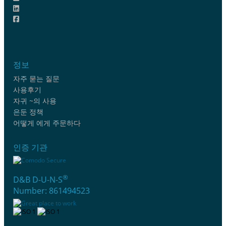
정보
자주 묻는 질문
사용후기
자귀 ~의 사용
은둔 정책
어떻게 에게 주문하다
인증 기관
®
D&B D-U-N-S
Number: 861494523