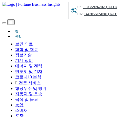
US:
+1 833-909-2966 (Toll Fre
UK:
+44 808-502-0280 (Toll F
(현재의)
집
산업
보건 의료
화학 및 재료
정보기술
기계 장비
에너지 및 전력
반도체 및 전자
코로나19 분석
전문 서비스
항공우주 및 방위
자동차 및 운송
음식 및 음료
농업
소비재
포장