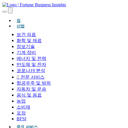
(현재의)
집
산업
보건 의료
화학 및 재료
정보기술
기계 장비
에너지 및 전력
반도체 및 전자
코로나19 분석
전문 서비스
항공우주 및 방위
자동차 및 운송
음식 및 음료
농업
소비재
포장
BFSI
주요 서비스