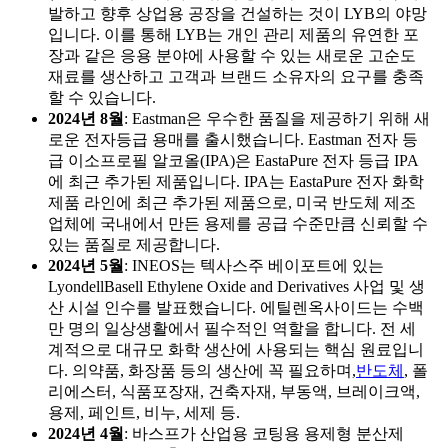
발하고 향후 상업용 공장을 건설하는 것이 LYB의 야망
입니다. 이를 통해 LYB는 개인 관리 제품의 유연한 포
장과 같은 응용 분야에 사용할 수 있는 새로운 고순도
재료를 생산하고 고객과 브랜드 소유자의 요구를 충족
할 수 있습니다.
2024년 8월
: Eastman은 우수한 품질을 제공하기 위해 새
로운 전자등급 용매를 출시했습니다. Eastman 전자 등
급 이소프로필 알코올(IPA)은 EastaPure 전자 등급 IPA
에 최근 추가된 제품입니다. IPA는 EastaPure 전자 화학
제품 라인에 최근 추가된 제품으로, 미국 반도체 제조
업체에 국내에서 만든 용제를 공급 수준만큼 신뢰할 수
있는 품질로 제공합니다.
2024년 5월
: INEOS는 텍사스주 베이포트에 있는
LyondellBasell Ethylene Oxide and Derivatives 사업 및 생
산 시설 인수를 발표했습니다. 에틸렌옥사이드는 수백
만 명의 일상생활에서 필수적인 역할을 합니다. 전 세
계적으로 대규모 화학 생산에 사용되는 핵심 원료입니
다. 의약품, 화장품 등의 생산에 꼭 필요하며,
반도체
, 폴
리에스터, 식품포장재, 건축자재, 부동액, 브레이크액,
용제, 페인트, 비누, 세제 등.
2024년 4월
: 바스프가 산업용 코팅용 용제형 분산제