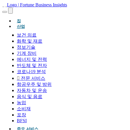
(현재의)
집
산업
보건 의료
화학 및 재료
정보기술
기계 장비
에너지 및 전력
반도체 및 전자
코로나19 분석
전문 서비스
항공우주 및 방위
자동차 및 운송
음식 및 음료
농업
소비재
포장
BFSI
주요 서비스