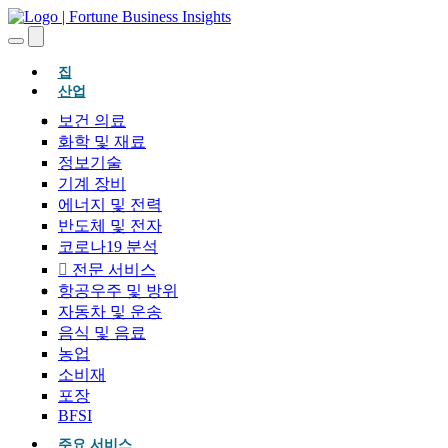
(현재의)
집
산업
보건 의료
화학 및 재료
정보기술
기계 장비
에너지 및 전력
반도체 및 전자
코로나19 분석
전문 서비스
항공우주 및 방위
자동차 및 운송
음식 및 음료
농업
소비재
포장
BFSI
주요 서비스