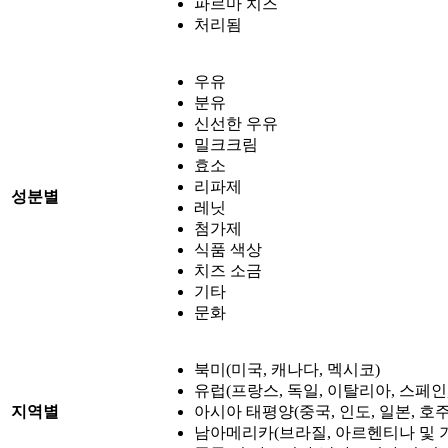
파르마 치즈
처리됨
우유
분유
신선한 우유
밀크크림
효소
리파제
성분별
레닛
첨가제
식품 색상
치즈 소금
기타
문화
북미(미국, 캐나다, 멕시코)
유럽(프랑스, 독일, 이탈리아, 스페인,
지역별
아시아 태평양(중국, 인도, 일본, 호
남아메리카(브라질, 아르헨티나 및 