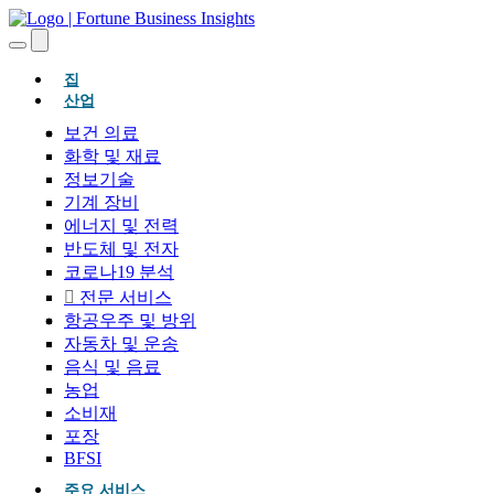
(현재의)
집
산업
보건 의료
화학 및 재료
정보기술
기계 장비
에너지 및 전력
반도체 및 전자
코로나19 분석
전문 서비스
항공우주 및 방위
자동차 및 운송
음식 및 음료
농업
소비재
포장
BFSI
주요 서비스