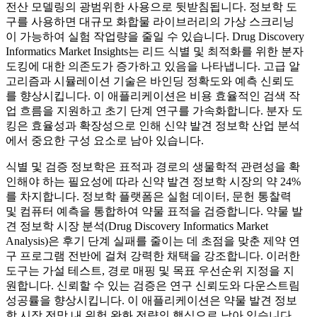
전산 모델링의 광범위한 사용으로 뒷받침됩니다. 정보학 도
구를 사용하면 대규모 화합물 라이브러리의 가상 스크리닝
이 가능하여 실험 작업량을 줄일 수 있습니다. Drug Discovery
Informatics Market Insights는 리드 식별 및 최적화를 위한 분자
도킹에 대한 의존도가 증가하고 있음을 나타냅니다. 고급 알
고리즘과 시뮬레이션 기술은 바인딩 정확도와 예측 신뢰도
를 향상시킵니다. 이 애플리케이션은 비용 효율적인 검색 작
업 흐름을 지원하고 초기 단계 연구를 가속화합니다. 분자 도
킹은 효율성과 확장성으로 인해 신약 발견 정보학 산업 분석
에서 중요한 구성 요소로 남아 있습니다.
식별 및 검증 정보학은 표적과 경로의 생물학적 관련성을 확
인해야 하는 필요성에 따라 신약 발견 정보학 시장의 약 24%
를 차지합니다. 정보학 플랫폼은 실험 데이터, 문헌 통찰력
및 컴퓨터 예측을 통합하여 약물 표적을 검증합니다. 약물 발
견 정보학 시장 분석(Drug Discovery Informatics Market
Analysis)은 후기 단계 실패를 줄이는 데 초점을 맞춘 제약 연
구 프로그램 전반에 걸쳐 강력한 채택을 강조합니다. 이러한
도구는 가설 테스트, 경로 매핑 및 목표 우선순위 지정을 지
원합니다. 신뢰할 수 있는 검증은 연구 신뢰도와 다운스트림
성공률을 향상시킵니다. 이 애플리케이션은 약물 발견 정보
학 시장 전망 내 위험 완화 전략의 핵심으로 남아 있습니다.