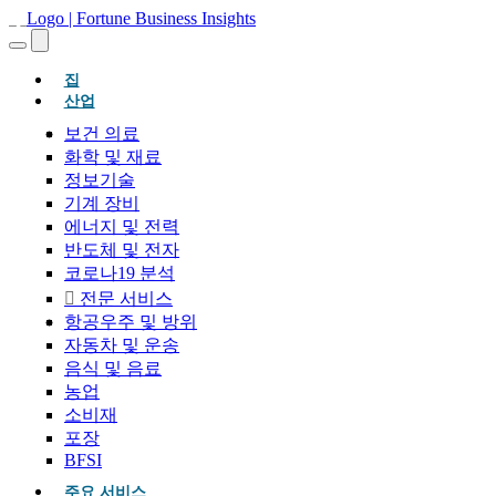
(현재의)
집
산업
보건 의료
화학 및 재료
정보기술
기계 장비
에너지 및 전력
반도체 및 전자
코로나19 분석
전문 서비스
항공우주 및 방위
자동차 및 운송
음식 및 음료
농업
소비재
포장
BFSI
주요 서비스