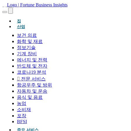
(현재의)
집
산업
보건 의료
화학 및 재료
정보기술
기계 장비
에너지 및 전력
반도체 및 전자
코로나19 분석
전문 서비스
항공우주 및 방위
자동차 및 운송
음식 및 음료
농업
소비재
포장
BFSI
주요 서비스