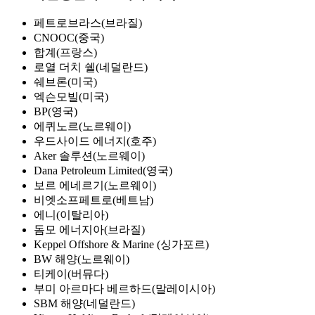
페트로브라스(브라질)
CNOOC(중국)
합계(프랑스)
로열 더치 쉘(네덜란드)
쉐브론(미국)
엑슨모빌(미국)
BP(영국)
에퀴노르(노르웨이)
우드사이드 에너지(호주)
Aker 솔루션(노르웨이)
Dana Petroleum Limited(영국)
보르 에네르기(노르웨이)
비엣소프페트로(베트남)
에니(이탈리아)
돔모 에너지아(브라질)
Keppel Offshore & Marine (싱가포르)
BW 해양(노르웨이)
티케이(버뮤다)
부미 아르마다 베르하드(말레이시아)
SBM 해양(네덜란드)