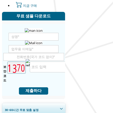
지금 구매
무료 샘플 다운로드
보
안
코
드
제출하다
30~60
시간
무료 맞춤 설정