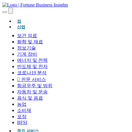
(현재의)
집
산업
보건 의료
화학 및 재료
정보기술
기계 장비
에너지 및 전력
반도체 및 전자
코로나19 분석
전문 서비스
항공우주 및 방위
자동차 및 운송
음식 및 음료
농업
소비재
포장
BFSI
주요 서비스