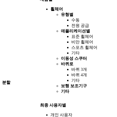
휠체어
유형별
수동
전원 공급
애플리케이션별
표준 휠체어
비만 휠체어
스포츠 휠체어
기타
이동성 스쿠터
바퀴로
바퀴 3개
바퀴 4개
기타
분할
보행 보조기구
기타
최종 사용자별
개인 사용자