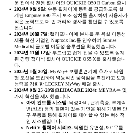
운 접이식 전동 휠체어인 QUICKIE Q50 R Carbon 출시
2024년 9월 9일
: 수동 휠체어에 동력을 공급하도록 설
계된 Empulse R90 푸시 보조 장치를 출시하여 사용자가
적은 노력으로 더 먼 거리와 경사를 횡단할 수 있도록
돕습니다.
2024년 10월 7일
: 캘리포니아에 본사를 둔 욕실 이동성
제품 혁신 기업인 Nuprodx Inc.를 인수하여 Sunrise
Medical의 글로벌 이동성 솔루션을 확장했습니다.
2024년 11월 12일
: 부드럽고 쉽게 접을 수 있도록 설계
된 경량 접이식 휠체어 QUICKIE QS5 X를 출시했습니
다.
2025년 1월 20일
: MyWay+ 보행훈련기에 추가로 타원
형 모션을 도입하여 역동적인 움직임을 촉진하고 보행
능력을 강화한 LECKEY MyWay 페달 출시.
2024년 9월 25~28일(REHACARE 2024)
: MEYRA는 몇
가지 혁신을 제시했습니다.
아이 컨트롤 시스템
: 뇌성마비, 근위축증, 루게릭
병(ALS) 등의 질환이 있는 개인을 위해 개발된 안
구 운동을 통해 휠체어를 제어할 수 있는 혁신적
인 시스템입니다.
Netti V 휠체어 시리즈
: 탁월한 유연성, 90° 무릎