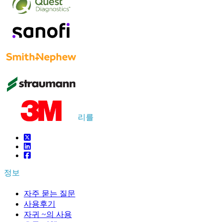
연락하다 우리를
US
+1 833 909 2966 ( Toll Free )
UK
+44 808 502 0280 (Toll Free )
APAC
+91 744 740 1245
sales@fortunebusinessinsights.com
연결하다 ~와 함께 우리를
정보
자주 묻는 질문
사용후기
자귀 ~의 사용