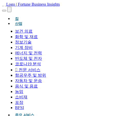
(현재의)
집
산업
보건 의료
화학 및 재료
정보기술
기계 장비
에너지 및 전력
반도체 및 전자
코로나19 분석
전문 서비스
항공우주 및 방위
자동차 및 운송
음식 및 음료
농업
소비재
포장
BFSI
주요 서비스