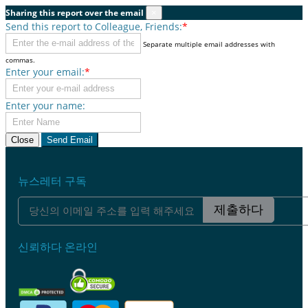
Sharing this report over the email
×
Send this report to Colleague, Friends:
*
Separate multiple email addresses with
commas.
Enter your email:
*
Enter your name:
Close
Send Email
뉴스레터 구독
제출하다
신뢰하다 온라인