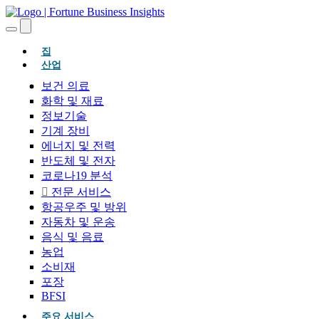
(현재의)
집
산업
보건 의료
화학 및 재료
정보기술
기계 장비
에너지 및 전력
반도체 및 전자
코로나19 분석
전문 서비스
항공우주 및 방위
자동차 및 운송
음식 및 음료
농업
소비재
포장
BFSI
주요 서비스