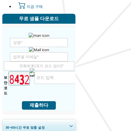
지금 구매
무료 샘플 다운로드
보
안
코
드
제출하다
30~60
시간
무료 맞춤 설정