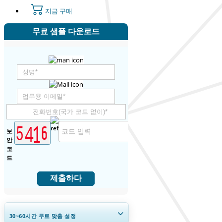
지금 구매
무료 샘플 다운로드
보
안
코
드
제출하다
30~60
시간
무료 맞춤 설정