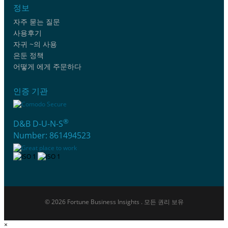
정보
자주 묻는 질문
사용후기
자귀 ~의 사용
은둔 정책
어떻게 에게 주문하다
인증 기관
®
D&B D-U-N-S
Number: 861494523
© 2026 Fortune Business Insights . 모든 권리 보유
×