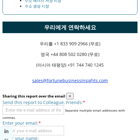
수소 에너지 저장 시장
수소 생성 시장
우리에게 연락하세요
우리를
+1 833 909 2966 (무료)
영국
+44 808 502 0280 (무료)
(아시아 태평양) +91 744 740 1245
sales@fortunebusinessinsights.com
Sharing this report over the email
×
Send this report to Colleague, Friends:
*
Separate multiple email addresses with
commas.
Enter your email:
*
Enter your name: