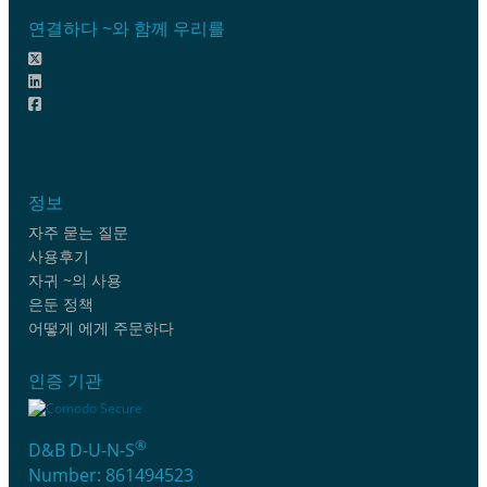
연결하다 ~와 함께 우리를
정보
자주 묻는 질문
사용후기
자귀 ~의 사용
은둔 정책
어떻게 에게 주문하다
인증 기관
®
D&B D-U-N-S
Number: 861494523