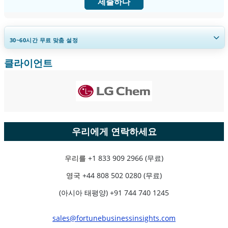
제출하다
30~60
시간
무료 맞춤 설정
클라이언트
지역 및 국가 범위 확장, 세그먼트 분석, 기업 프로필, 경쟁 벤치마킹, 및 최
종 사용자 인사이트.
지금 맞춤 설정
우리에게 연락하세요
우리를
+1 833 909 2966 (무료)
영국
+44 808 502 0280 (무료)
(아시아 태평양) +91 744 740 1245
sales@fortunebusinessinsights.com