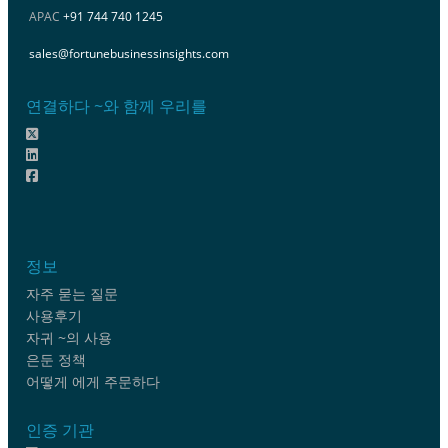
APAC
+91 744 740 1245
sales@fortunebusinessinsights.com
연결하다 ~와 함께 우리를
정보
자주 묻는 질문
사용후기
자귀 ~의 사용
은둔 정책
어떻게 에게 주문하다
인증 기관