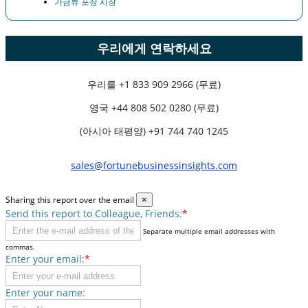
가금류 포장 시장
우리에게 연락하세요
우리를
+1 833 909 2966 (무료)
영국
+44 808 502 0280 (무료)
(아시아 태평양) +91 744 740 1245
sales@fortunebusinessinsights.com
Sharing this report over the email
×
Send this report to Colleague, Friends:
*
Separate multiple email addresses with
commas.
Enter your email:
*
Enter your name: