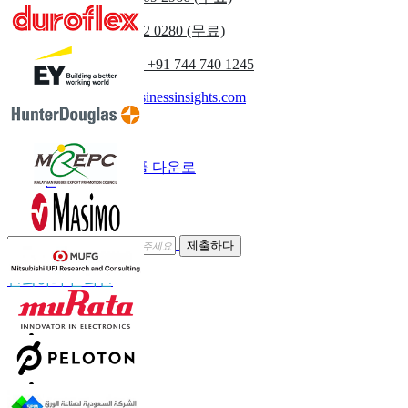
영국
+44 808 502 0280 (무료)
(아시아 태평양) +91 744 740 1245
sales@fortunebusinessinsights.com
부르다
이메일
샘플 다운로
드
뉴스레터 구독
제출하다
신뢰하다 온라인