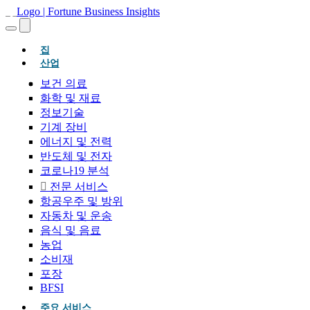
(현재의)
집
산업
보건 의료
화학 및 재료
정보기술
기계 장비
에너지 및 전력
반도체 및 전자
코로나19 분석
전문 서비스
항공우주 및 방위
자동차 및 운송
음식 및 음료
농업
소비재
포장
BFSI
주요 서비스