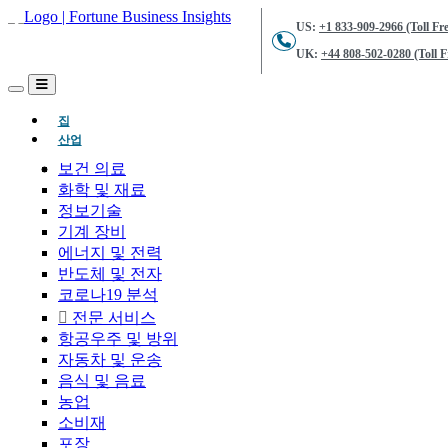
US:
+1 833-909-2966 (Toll Fre
UK:
+44 808-502-0280 (Toll F
(현재의)
집
산업
보건 의료
화학 및 재료
정보기술
기계 장비
에너지 및 전력
반도체 및 전자
코로나19 분석
전문 서비스
항공우주 및 방위
자동차 및 운송
음식 및 음료
농업
소비재
포장