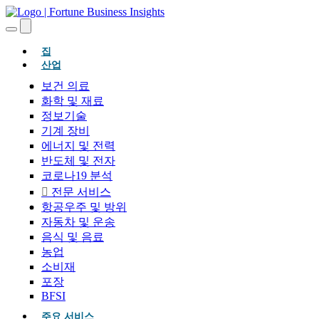
(현재의)
집
산업
보건 의료
화학 및 재료
정보기술
기계 장비
에너지 및 전력
반도체 및 전자
코로나19 분석
전문 서비스
항공우주 및 방위
자동차 및 운송
음식 및 음료
농업
소비재
포장
BFSI
주요 서비스