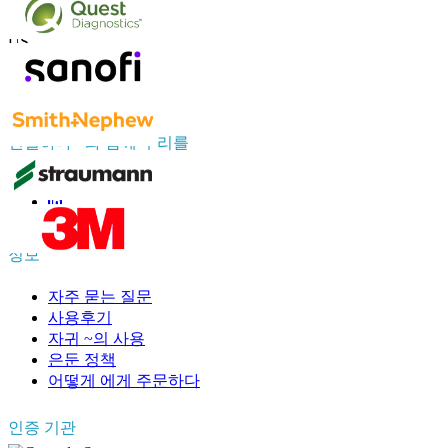
연락하다 우리를
US
+1 833 909 2966 ( Toll Free )
UK
+44 808 502 0280 (Toll Free )
APAC
+91 744 740 1245
sales@fortunebusinessinsights.com
연결하다 ~와 함께 우리를
정보
자주 묻는 질문
사용후기
자귀 ~의 사용
은둔 정책
어떻게 에게 주문하다
인증 기관