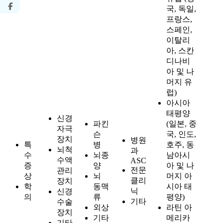
국, 독일,
프랑스, ​​
스페인,
이탈리
아, 스칸
디나비
아 및 나
머지 유
럽)
아시아
태평양
신경
파킨
(일본, 중
자극
슨
국, 인도,
장치
병원
특
병
호주, 동
뇌척
과
수
뇌종
남아시
수액
ASC
증
양
아 및 나
전문
관리
상
뇌
머지 아
클리
장치
학
동맥
시아 태
닉
신경
의
류
평양)
기타
수술
외상
라틴 아
장치
기타
메리카
기타