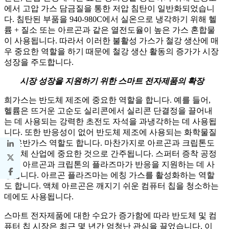
에서 고압 가스 담금질을 통한 저압 침탄이 일반화되었습니
다. 침탄된 부품을 940-980C에서 실온으로 냉각하기 위해 헬
륨 + 질소 또는 아르곤과 같은 열전도율이 높은 가스 혼합물
이 사용됩니다. 따라서 이러한 불활성 가스가 철강 생산에 매
우 중요한 역할을 하기 때문에 철강 생산 활동의 증가가 시장
성장을 주도합니다.
시장 성장을 지원하기 위한 스마트 전자제품의 확장
희가스는 반도체 제조에 중요한 역할을 합니다. 예를 들어,
헬륨은 뜨거운 고순도 실리콘에서 실리콘 단결정을 끌어내
는 데 사용되는 강력한 초전도 자석을 과냉각하는 데 사용됩
니다. 또한 반응성이 없어 반도체 제조에 사용되는 화학물질
의 운반가스 역할도 합니다. 마찬가지로 아르곤과 크립톤도
반도체 산업에 중요한 것으로 간주됩니다. 스퍼터 증착 공정
중에 아르곤과 크립톤의 플라즈마가 반응을 지원하는 데 사
용됩니다. 아르곤 플라즈마는 에칭 가스를 활성화하는 역할
도 합니다. 액체 아르곤은 깨지기 쉬운 컴퓨터 칩을 청소하는
데에도 사용됩니다.
스마트 전자제품에 대한 수요가 증가함에 따라 반도체 및 컴
퓨터 칩 시장은 최근 몇 년간 엄청난 관심을 끌었습니다. 이