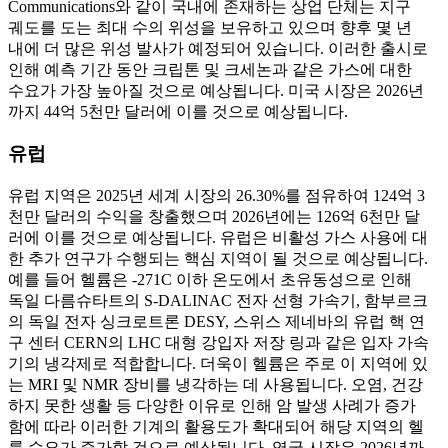
Communications와 같이 국내에 존재하는 상업 단체는 지구
궤도를 도는 최대 수의 위성을 보유하고 있으며 향후 몇 년
내에 더 많은 위성 발사가 예정되어 있습니다. 이러한 출시로
인해 예측 기간 동안 크립톤 및 크세논과 같은 가스에 대한
수요가 가장 높아질 것으로 예상됩니다. 미국 시장은 2026년
까지 44억 5천만 달러에 이를 것으로 예상됩니다.
유럽
유럽 ​​지역은 2025년 세계 시장의 26.30%를 점유하여 124억 3
천만 달러의 수익을 창출했으며 2026년에는 126억 6천만 달
러에 이를 것으로 예상됩니다. 유럽은 비활성 가스 사용에 대
한 추가 연구가 수행되는 핵심 지역이 될 것으로 예상됩니다.
예를 들어 헬륨은 -271C 이하 온도에서 초유동성으로 인해
독일 다름슈타트의 S-DALINAC 전자 선형 가속기, 함부르크
의 독일 전자 싱크로트론 DESY, 스위스 제네바의 유럽 핵 연
구 센터 CERN의 LHC 대형 강입자 저장 링과 같은 입자 가속
기의 냉각제로 적합합니다. 더욱이 헬륨은 주로 이 지역에 있
는 MRI 및 NMR 장비를 냉각하는 데 사용됩니다. 오염, 건강
하지 못한 생활 등 다양한 이유로 인해 암 발생 사례가 증가
함에 따라 이러한 기계의 활용도가 확대되어 해당 지역의 헬
륨 수요가 증가할 것으로 예상됩니다. 영국 시장은 2026년까