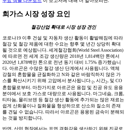
무료 샘플 다운로드
이 보고서에 대해 더 알아보려면.
희가스 시장 성장 요인
철강산업 확대로 시장 성장 견인
코로나19 이후 건설 및 자동차 생산 활동이 활발해짐에 따라
철강 및 철강 제품에 대한 수요는 향후 몇 년간 상당히 확대
될 것으로 예상됩니다. 세계철강협회(World Steel Association)
에 따르면 전 세계 조강 생산량은 2018년 1,814백만 톤에서
2020년 1,878백만 톤으로 전년 동기 대비 1.75% 증가했습니
다. 아르곤은 수많은 철강 생산 단계에서 사용됩니다. 액체
강철의 혼합물을 균질화하고 N와 같은 바람직하지 않은 가
스를 확산시키기 위해 고압에서 분사됩니다.
, 시간
, 및 CO
2
2
혼합물로부터. 마찬가지로 아르곤은 용접 및 진공 유도 응용
분야에서 보호 가스로 대량으로 사용됩니다. 마그네슘, 크롬,
티타늄, 몰리브덴 등 철강 생산 활동에 추가되는 많은 재료는
쉽게 산화물이나 질화물을 형성하므로 산소와 질소의 존재
를 견딜 수 없습니다. 따라서 아르곤은 용융된 금속이 분해되
는 것을 방지합니다.
반면, 산업 현장에서는 표면 경화강을 생산하기 위해 진공로