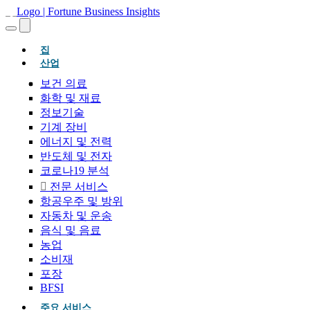
(현재의)
집
산업
보건 의료
화학 및 재료
정보기술
기계 장비
에너지 및 전력
반도체 및 전자
코로나19 분석
전문 서비스
항공우주 및 방위
자동차 및 운송
음식 및 음료
농업
소비재
포장
BFSI
주요 서비스